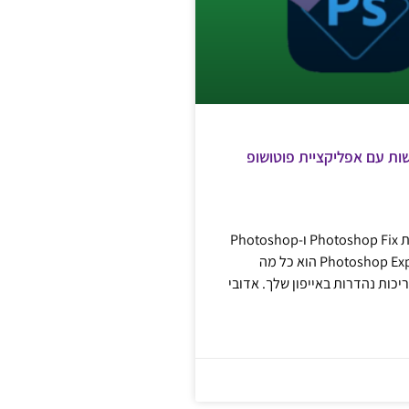
ת עם אפליקציית פוטושופ
אדובי הסירה את Photoshop Fix ו-Photoshop
Mix, אבל Photoshop Express הוא כל מה
כות נהדרות באייפון שלך. אדובי