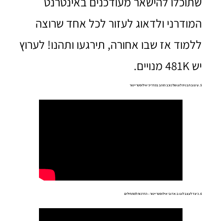
שתוכלו להישאר מעודכנים באינטרנט
המודרני ולדאוג לעזור לכל אחד שרוצה
ללמוד אז שבו אחורה, תירגעו ותהנו! לערוץ
יש ‫481K‏‬‏ ‏מנויים‏.
5. עיצוב תבנית לוגו של כוכב הזהב במדריכי אילוסטרייטור
6. כיצד לעצב לוגו ב-אדובי אילוסטרייטור – הדרכות למתחילים