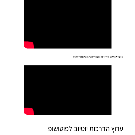
3. כיצד ליצור לוגו מודרני יפהפה במדריך אדובי אילוסטרייטור CC
ערוץ הדרכות יוטיוב לפוטושופ