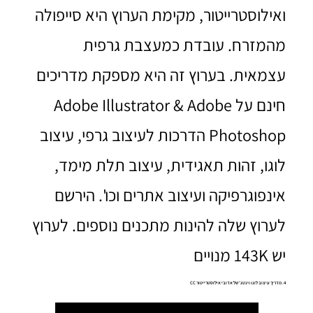
ואילוסטרייטור, מקימת הערוץ היא סייפולה
מהמזרח. עובדת כמעצבת גרפית
עצמאית. בערוץ זה היא מספקת מדריכים
חינם על Adobe Illustrator & Adobe
Photoshop הדרכות לעיצוב גרפי, עיצוב
לוגו, זהות תאגידית, עיצוב תלת מימד,
אינפוגרפיקה ועיצוב אתרים וכו'. הירשם
לערוץ שלה להינות מתכנים נוספים. לערוץ
יש ‏‫143K‏‬‏ ‏מנויים‏
4. מדריך עיצוב לוגו וינטג' של אדובי אילוסטרייטור CC