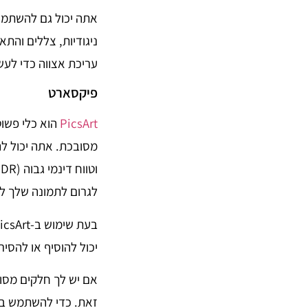
ניגודיות, צללים וה
עריכת אצווה כדי לעש
פיקסארט
PicsArt
הוא כלי פשוט
מסובכת. אתה יכול ל
לגרום לתמונה שלך להי
יכול להוסיף או להסיר
אם יש לך חלקים מסו
זאת. כדי להשתמש ב-PicsArt, תצטרך להירשם לחשבון מרא