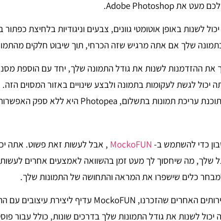
ת Adobe Photoshop.
Phot, אתה יכול לשנות באופן אוטומטי גוונים, צבעים וניגודיות בלחיצת כפתו
תמונה שלך אם אתה מרגיש שזה הכרחי, תוך שיבוט חלקים מהתמונ
ם נותן לך את ההזדמנות לשנות את גודל התמונה שלך, יחד עם הוספת מסננים
 אתה יכול לגשת לעקומות בתמונה ולבצע שינויים באזור המסוים הזה
בתשלום, Photopea היא ללא ספק האפשרות הטובה ביותר שלך.
ון כדי להשתמש ב-
MockoFUN
, אבל לעשות זאת פשוט. אתה יכ
ל שלך, מה שיחסוך לך מעט זמן בהשוואה לאמצעים אחרים לעשות
 למבחר כלים שישפרו את המראה והתחושה של התמונות שלך.
בהשוואה לכמה מהשירותים האחרים שהזכרנו, MockoFUN עדיף 
 יכול לשנות את גודל התמונות שלך בדרכים שונות, כולל עבור פו