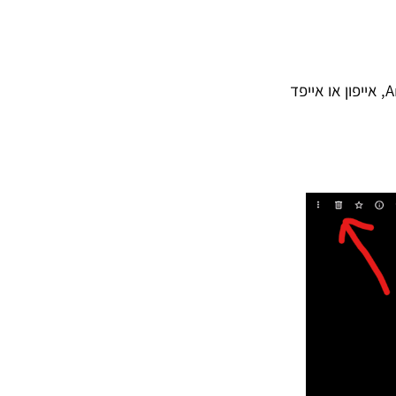
לאחר שפתחת את אפליקציית גוגל תמונות (Google Photos) בווינדוס, במכשיר Android, אייפון או אייפד