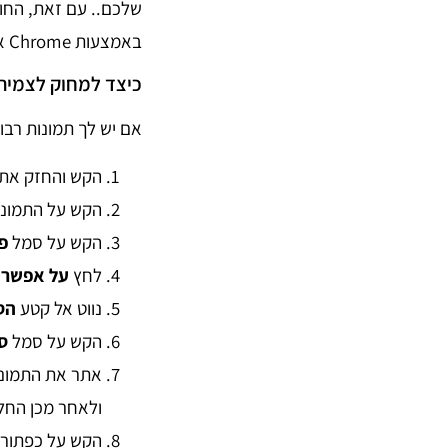
באמצעות Chrome או דפדפן אינטרנט אחר.
כיצד למחוק לצמיתו
אם יש לך תמונות רב
הקש והחזק את 
הקש על התמונות 
הקש על סמל
פ
לחץ
על אפשר
.
נווט אל קטע
הס
הקש על סמל
ס
אתר את התמונו
ולאחר מכן החל
הקש על כפתור