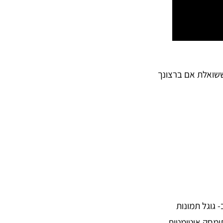
שואלת אם ברצונך
 גוגל תמונות
לכם לחכות 60 יום עד שהתמונה תימחק אוטומטית,