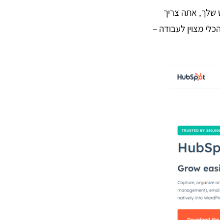
 שלך, אתה צריך
ה חלקה עם CRM רב עוצמה. התוסף HubSpot WordPress הוא הכלי מצוין לעבודה –