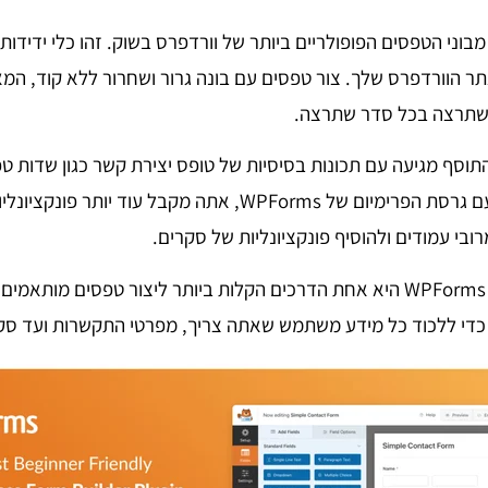
א אחד מבוני הטפסים הפופולריים ביותר של וורדפרס בשוק. זהו כלי ידיד
ר הוורדפרס שלך. צור טפסים עם בונה גרור ושחרור ללא קוד, המ
שתרצה בכל סדר שתרצה.
הודעות דוא"ל ועוד. עם גרסת הפרימיום של WPForms, אתה מקבל עוד
רובי עמודים ולהוסיף פונקציונליות של סקרים.
WPForms היא אחת הדרכים הקלות ביותר ליצור טפסים מותאמי
כדי ללכוד כל מידע משתמש שאתה צריך, מפרטי התקשרות ועד סק