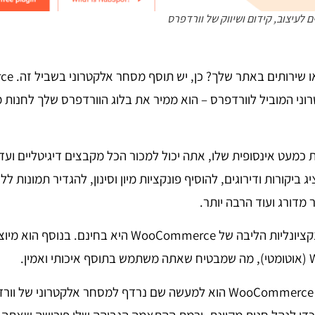
י המוביל לוורדפרס – הוא ממיר את בלוג הוורדפרס שלך לחנות מק
כמעט אינסופית שלו, אתה יכול למכור הכל מקבצים דיגיטליים ועד מ
 ביקורות ודירוגים, להוסיף פונקציות מיון וסינון, להגדיר תמונות ל
 מדורג ועוד הרבה יותר.
אולי הטוב מכולם, פונקציונליות הליבה של WooCommerce היא
WooCommerce הוא למעשה שם נרדף למסחר אלקטרוני של וו
כדי לנהל חנות מקוונת, ורמת ההתאמה הגבוהה שלו פירושה שאתה 