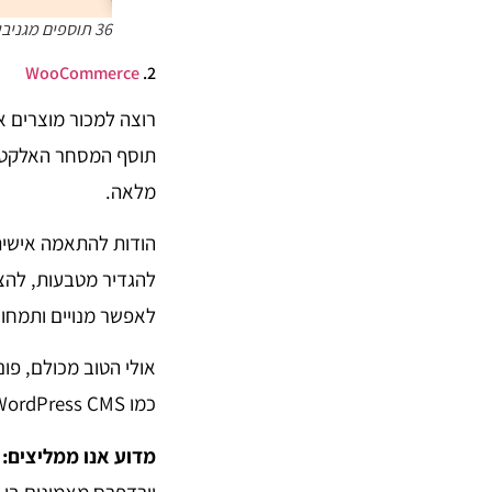
36 תוספים מגניבים לעיצוב, קידום ושיווק של וורדפרס
WooCommerce
2.
תוסף המסחר האלקטרונ
מלאה.
הודות להתאמה אישית 
להגדיר מטבעות, להציג
לאפשר מנויים ותמחור
כמו WordPress CMS (אוטומטי), מה שמבטיח שאתה משתמש בתוסף איכותי ואמין.
מדוע אנו ממליצים:
וורדפרס מאמינים בו 