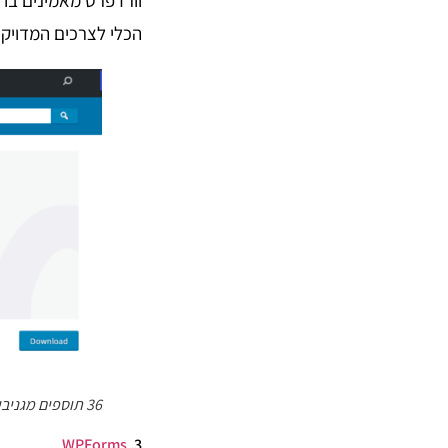
הכלי לצרכים המדויקי
36 תוספים מגניבים לעיצוב, קידום ושיווק של וורדפרס
WPForms
3.